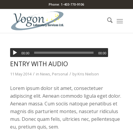
Phone: 1-403-770-9106
00:00
00:00
ENTRY WITH AUDIO
/
/
11 May 2014
in
News
,
Personal
by
Kris Nielson
Lorem ipsum dolor sit amet, consectetuer
adipiscing elit. Aenean commodo ligula eget dolor.
Aenean massa. Cum sociis natoque penatibus et
magnis dis parturient montes, nascetur ridiculus
mus. Donec quam felis, ultricies nec, pellentesque
eu, pretium quis, sem.